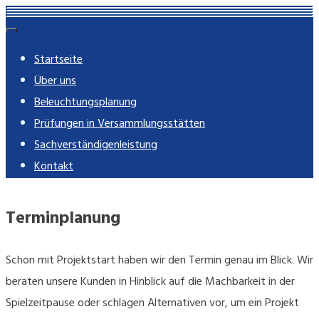
Skip
rose-imming.de
Ingenieur-Partnerschaft mbB – beratende Ingenieure
to
Startseite
content
Über uns
Beleuchtungsplanung
Prüfungen in Versammlungsstätten
Sachverständigenleistung
Kontakt
Terminplanung
Schon mit Projektstart haben wir den Termin genau im Blick. Wir
beraten unsere Kunden in Hinblick auf die Machbarkeit in der
Spielzeitpause oder schlagen Alternativen vor, um ein Projekt