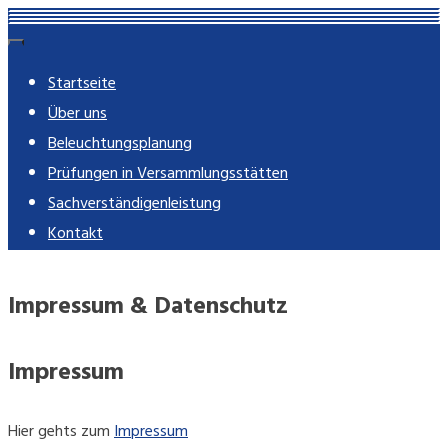
Skip
rose-imming.de
Ingenieur-Partnerschaft mbB – beratende Ingenieure
to
Startseite
content
Über uns
Beleuchtungsplanung
Prüfungen in Versammlungsstätten
Sachverständigenleistung
Kontakt
Impressum & Datenschutz
Impressum
Hier gehts zum
Impressum