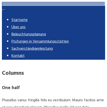
Skip
rose-imming.de
Ingenieur-Partnerschaft mbB – beratende Ingenieure
to
Startseite
content
Über uns
Beleuchtungsplanung
Prüfungen in Versammlungsstätten
Sachverständigenleistung
Kontakt
Columns
One half
Phasellus varius fringilla felis eu vestibulum. Mauris facilisis ante