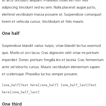
at arcu tincidunt aliquam. Phasellus mollis elit non felis
adipiscing tincidunt sed eu sem. Nulla placerat augue justo,
eleifend vestibulum massa posuere at. Suspendisse consequat
lorem et vehicula cursus. Vestibulum at felis mauris.
One half
Suspendisse blandit varius turpis, vitae blandit lectus euismod
quis. Morbi ut orci lacus. Cras dignissim velit vitae mi pretium
imperdiet. Donec pretium fringilla leo et lacinia. Cras fermentum
ante vel lobortis cursus. Mauris vestibulum elementum sapien
et scelerisque. Phasellus luctus semper posuere.
[one_half]Text here[/one_half] [one_half_last]Text
here[/one_half_last]
One third