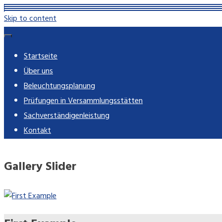
Skip to content
rose-imming.de
Ingenieur-Partnerschaft mbB – beratende Ingenieure
Startseite
Über uns
Beleuchtungsplanung
Prüfungen in Versammlungsstätten
Sachverständigenleistung
Kontakt
Gallery Slider