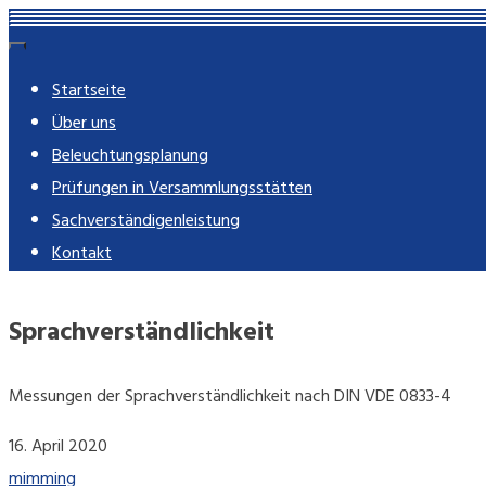
Skip
rose-imming.de
Ingenieur-Partnerschaft mbB – beratende Ingenieure
to
Startseite
content
Über uns
Beleuchtungsplanung
Prüfungen in Versammlungsstätten
Sachverständigenleistung
Kontakt
Sprachverständlichkeit
Messungen der Sprachverständlichkeit nach DIN VDE 0833-4
16. April 2020
mimming